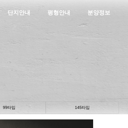
단지안내
평형안내
분양정보
99타입
145타입